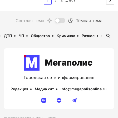
…
1
2
3
605
ДТП
ЧП
Общество
Криминал
Разное
Опаснос
Мегаполис
Городская сеть информирования
Редакция
Медиа кит
info@megapolisonline.ru
Пр
© megapolisonline.ru 2017 — 2026