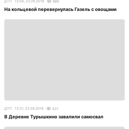
ДТП
13:54, 23.06.2018
689
На кольцевой перевернулась Газель с овощами
ДТП
13:31, 23.06.2018
431
В Деревне Турышкино завалили самосвал