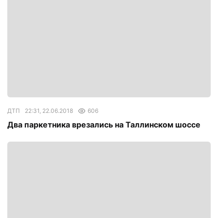
ДТП
22:31, 22.06.2018
606
Два паркетника врезались на Таллинском шоссе