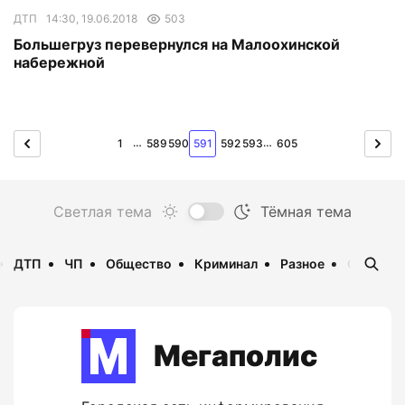
ДТП
14:30, 19.06.2018
503
Большегруз перевернулся на Малоохинской
набережной
…
…
1
589
590
591
592
593
605
ДТП
ЧП
Общество
Криминал
Разное
Опаснос
Мегаполис