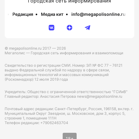
Городская сеть информирования
Редакция
Медиа кит
info@megapolisonline.ru
Пр
© megapolisonline.ru 2017 — 2026
Мегаполис — Городская сеть информирования и взаимопомощи
Свидетельство о регистрации СМИ. Номер: ЭЛ № ФС 77 – 76121
выдано Федеральной службой по надзору в сфере связи,
информационных технологий и массовых коммуникаций
(Роскомнадзор) 12 июля 2019 года
Учредитель: Общество с ограниченной ответственностью "ГСИиВ"
Главный редактор: Анастасия Петрова news@megapolisonline.ru
Почтовый адрес редакции: Санкт-Петербург, Россия, 196158, вн.тер. г.
Муниципальный Округ Звездное, ш. Московское, дом 3, корпус 5,
строение 1, помещение 111Н
Телефон редакции: +79062463704
18+