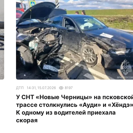
ДТП
14:31, 15.07.2026
8197
У СНТ «Новые Черницы» на псковско
трассе столкнулись «Ауди» и «Хёндэ»
К одному из водителей приехала
скорая