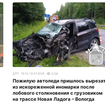
ДТП
16:13, 14.07.2026
5728
Пожилую автоледи пришлось выреза
из искореженной иномарки после
лобового столкновения с грузовиком
на трассе Новая Ладога – Вологда