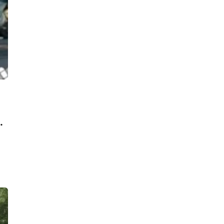
Душил, душил, но не задушил.
Женщина чудом выжила после
нападения пьяного ревнивца,
который теперь отправится в
колонию на 4 года
14:14, 05.08.2026
Приезжий юный сисадмин открывал
в Петербурге GSM-шлюзы для
международных телефонных
мошенников
13:14, 05.08.2026
.
90-летний пенсионер отдал
мошенникам 900 тысяч рублей, но
благодаря полиции еще может
вернуть деньги
12:52, 05.08.2026
Наркосбытчик попался на полутора
граммах зелья, но работал по-
крупному — дома у него нашли уже
полкило мефедрона
12:00, 05.08.2026