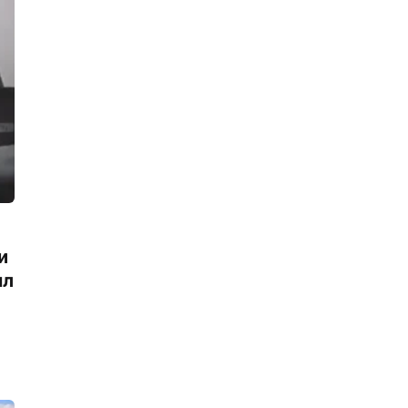
Полиция выясняет, кто был больше
неправ в ДТП на проспекте
Косыгина, – водитель, проехавший на
красный, или не спешившиеся на
зебре мальчики на самокатах
15:41, 04.08.2026
Крановщик-рецидивист, пустивший в
ход нож из-за словесной перепалки,
пойман и отправлен в СИЗО
14:38, 04.08.2026
В Адмиралтейском районе нашли и
обезвредили опасную игровую
площадку
и
14:24, 04.08.2026
ыл
Осуждены похитители школьника, но
организатор преступления все еще
на свободе
12:12, 04.08.2026
В утренний час пик на красной ветке
метро сломался поезд