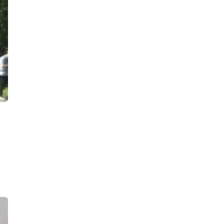
В Вырице тушили серьезный пожар
в производственном предприятии
18:43, 04.08.2026
Сбивший насмерть велосипедиста на
Лиговском проспекте водитель
посидит пока под домашним
арестом
18:20, 04.08.2026
В Приморском районе пламя
вырвалось из окна жилой
многоэтажки
18:11, 04.08.2026
Желающие сочетаться браком в
красивую дату 27.07.2027 могут
начинать подавать заявления
16:19, 04.08.2026
Росгвардейцы нашли иномарку,
водитель которой подозревается в
краже
16:00, 04.08.2026