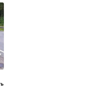
пенсионерами. Некоторые
пострадавшие получили тяжелые
травмы
17:24, 03.08.2026
Гибель велосипедиста под колесами
китайского электромобиля на
Лиговском проспекте стала
уголовным делом
16:53, 03.08.2026
Мужчина ушел под воду в 10 метрах
от Октябрьской набережной. Его
тело позже нашли спасатели
16:27, 03.08.2026
В тоннеле метро загорелся поезд!
Тревога оказалась учебной
ть
16:00, 03.08.2026
Мошенники пытались завладеть
участком на Пироговской
набережной стоимостью в сотни
миллионов рублей, но просчитались