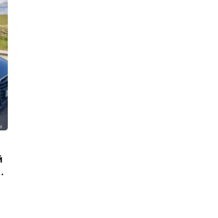
11:51, 04.08.2026
«Куда ехал? В Юнтолово».
Полицейским пришлось стрелять,
чтобы остановить пьяного лихача
11:19, 04.08.2026
Молодые руферы попались на
организации небезопасных
развлечений
18:38, 03.08.2026
Пожилой петербуржец,
поскользнувшийся зимой на
Кронштадской улице, отсудил 450
тысяч рублей за полученную травму
18:18, 03.08.2026
За наезд на полицейского злостный
й
нарушитель ПДД проведет около
трех лет в колонии
.
17:53, 03.08.2026
В Зеленогорске на глазах
росгвардейцев столкнулись три
автомобиля с детьми и