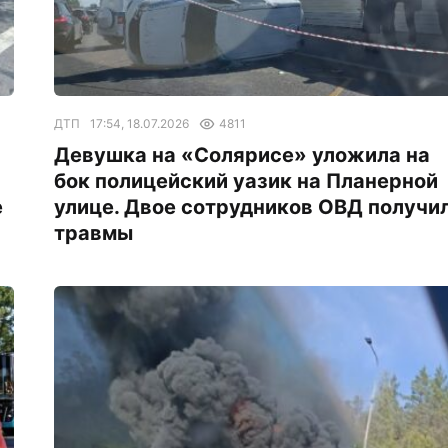
ДТП
17:54, 18.07.2026
4811
Девушка на «Солярисе» уложила на
бок полицейский уазик на Планерной
е
улице. Двое сотрудников ОВД получи
травмы