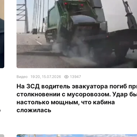
Видео
19:20, 15.07.2026
13947
На ЗСД водитель эвакуатора погиб пр
столкновении с мусоровозом. Удар б
настолько мощным, что кабина
о
сложилась