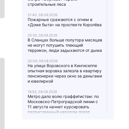
строительные леса
21:40, 08.08.2026
Пожарные сражаются с огнем в
«Доме быта» на проспекте Королёва
20:55, 08.08.2026
В Сланцах больше полутора месяцев
не могут потушить тлеющий
террикон, люди задыхаются от дыма
20:09, 08.08.2026
На улице Воровского в Кингисеппе
опытная воровка залезла в квартиру
пенсионерки через окно за деньгами
и ювелиркой
18:53, 08.08.2026
Метро дало волю граффитистам: по
Московско-Петроградской линии с
11 августа начнет курсировать
разрисованный народом поезд
18:11, 08.08.2026
На «Чкаловской» начинается ремонт