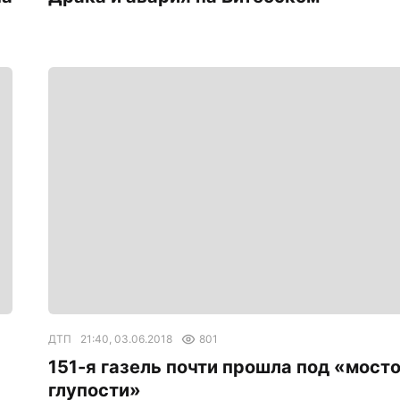
ДТП
21:40, 03.06.2018
801
151-я газель почти прошла под «мост
глупости»