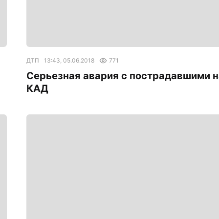
ДТП
13:43, 05.06.2018
771
й
Серьезная авария с пострадавшими н
КАД