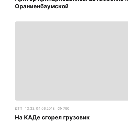
Ораниенбаумской
ДТП
13:32, 04.06.2018
790
На КАДе сгорел грузовик