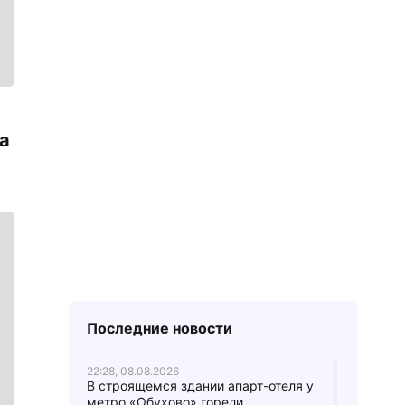
а
Последние новости
22:28, 08.08.2026
В строящемся здании апарт-отеля у
метро «Обухово» горели