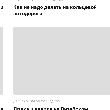
си
Как не надо делать на кольцевой
автодороге
ДТП
19:50, 04.06.2018
753
на
Драка и авария на Витебском