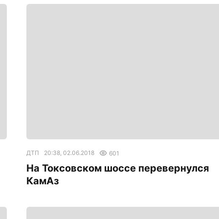
ДТП
20:38, 02.06.2018
601
На Токсовском шоссе перевернулся
КамАз