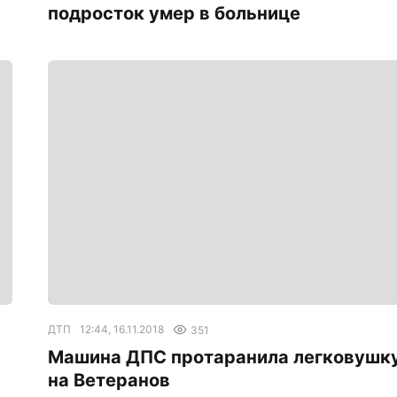
подросток умер в больнице
ДТП
12:44, 16.11.2018
351
Машина ДПС протаранила легковушк
на Ветеранов