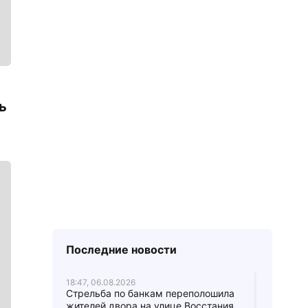
ь
Последние новости
18:47, 06.08.2026
Стрельба по банкам переполошила
жителей двора на улице Восстания.