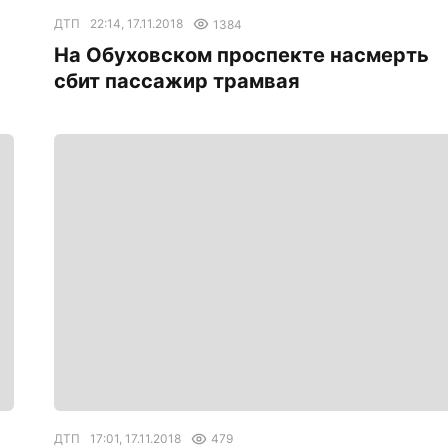
ДТП
22:14, 17.11.2018
1384
На Обуховском проспекте насмерть
сбит пассажир трамвая
ДТП
17:01, 17.11.2018
479