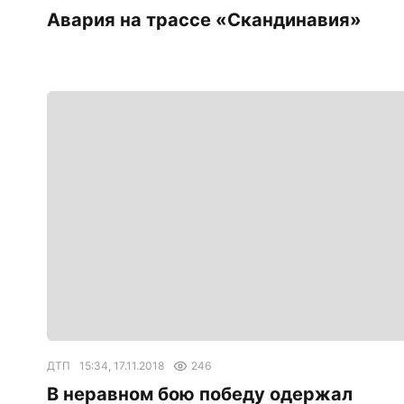
Авария на трассе «Скандинавия»
ДТП
15:34, 17.11.2018
246
В неравном бою победу одержал