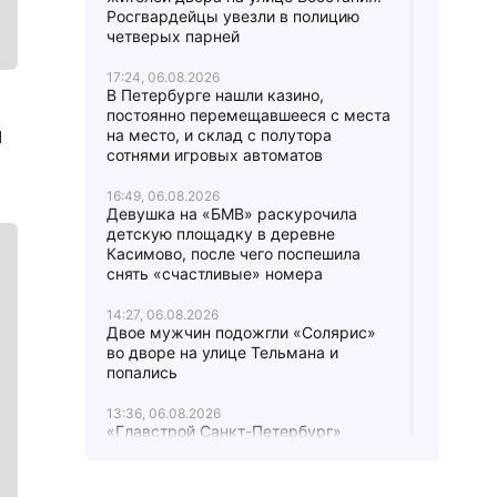
Росгвардейцы увезли в полицию
четверых парней
17:24, 06.08.2026
В Петербурге нашли казино,
постоянно перемещавшееся с места
л
на место, и склад с полутора
сотнями игровых автоматов
16:49, 06.08.2026
Девушка на «БМВ» раскурочила
детскую площадку в деревне
Касимово, после чего поспешила
снять «счастливые» номера
14:27, 06.08.2026
Двое мужчин подожгли «Солярис»
во дворе на улице Тельмана и
попались
13:36, 06.08.2026
«Главстрой Санкт-Петербург»
запускает гостиничный проект
совместно с «МТЛ-Апарт»