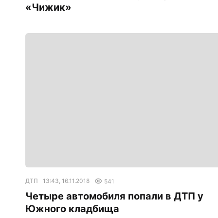
«Чижик»
ДТП
13:43, 16.11.2018
541
Четыре автомобиля попали в ДТП у
Южного кладбища