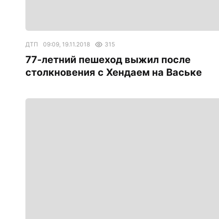
ДТП
09:09, 19.11.2018
315
77-летний пешеход выжил после
столкновения с Хендаем на Ваське