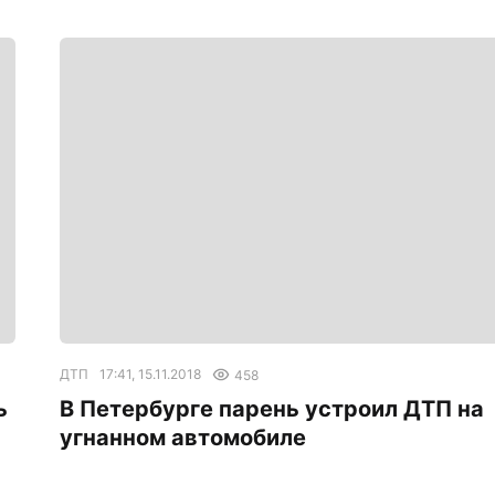
ДТП
17:41, 15.11.2018
458
ь
В Петербурге парень устроил ДТП на
угнанном автомобиле