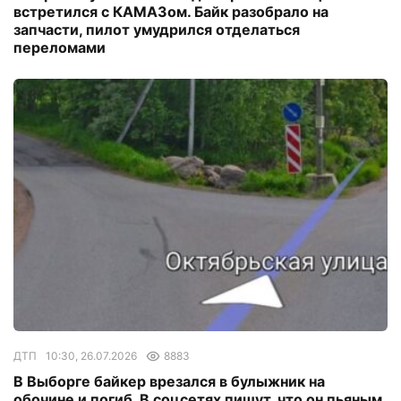
встретился с КАМАЗом. Байк разобрало на
запчасти, пилот умудрился отделаться
переломами
ДТП
10:30, 26.07.2026
8883
В Выборге байкер врезался в булыжник на
обочине и погиб. В соцсетях пишут, что он пьяным