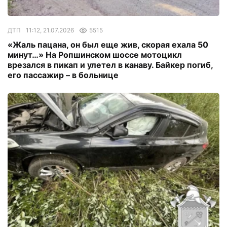
ДТП
11:12, 21.07.2026
5515
«Жаль пацана, он был еще жив, скорая ехала 50
минут…» На Ропшинском шоссе мотоцикл
врезался в пикап и улетел в канаву. Байкер погиб,
его пассажир – в больнице