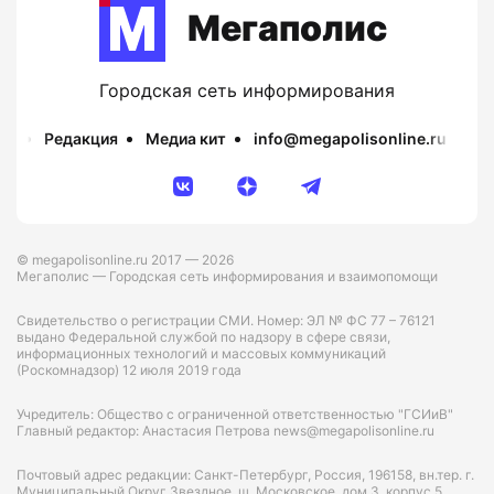
Мегаполис
Городская сеть информирования
Редакция
Медиа кит
info@megapolisonline.ru
Пр
© megapolisonline.ru 2017 — 2026
Мегаполис — Городская сеть информирования и взаимопомощи
Свидетельство о регистрации СМИ. Номер: ЭЛ № ФС 77 – 76121
выдано Федеральной службой по надзору в сфере связи,
информационных технологий и массовых коммуникаций
(Роскомнадзор) 12 июля 2019 года
Учредитель: Общество с ограниченной ответственностью "ГСИиВ"
Главный редактор: Анастасия Петрова news@megapolisonline.ru
Почтовый адрес редакции: Санкт-Петербург, Россия, 196158, вн.тер. г.
Муниципальный Округ Звездное, ш. Московское, дом 3, корпус 5,