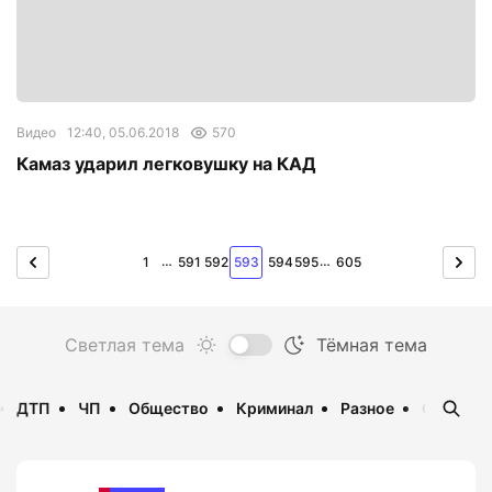
Видео
12:40, 05.06.2018
570
Камаз ударил легковушку на КАД
…
…
1
591
592
593
594
595
605
ДТП
ЧП
Общество
Криминал
Разное
Опаснос