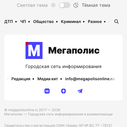
ДТП
ЧП
Общество
Криминал
Разное
Опаснос
Мегаполис
Городская сеть информирования
Редакция
Медиа кит
info@megapolisonline.ru
Пр
© megapolisonline.ru 2017 — 2026
Мегаполис — Городская сеть информирования и взаимопомощи
Свидетельство о регистрации СМИ. Номер: ЭЛ № ФС 77 – 76121