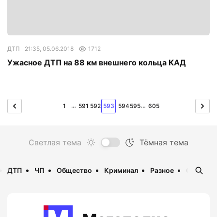
ДТП
21:35, 05.06.2018
1712
Ужасное ДТП на 88 км внешнего кольца КАД
…
…
1
591
592
593
594
595
605
ДТП
ЧП
Общество
Криминал
Разное
Опаснос