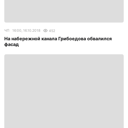
ЧП
16:00, 16.10.2018
452
На набережной канала Грибоедова обвалился
фасад