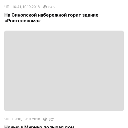
ЧП
10:41, 19.10.2018
645
На Синопской набережной горит здание
«Ростелекома»
ЧП
09:18, 19.10.2018
321
Ночью в Мурино полыхал дом