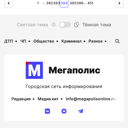
…
…
1
392
393
394
395
396
451
ДТП
ЧП
Общество
Криминал
Разное
Опаснос
Мегаполис
Городская сеть информирования
Редакция
Медиа кит
info@megapolisonline.ru
Пр