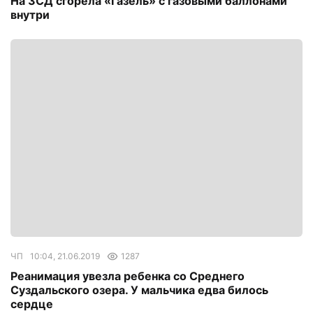
На ЗСД сгорела «Газель» с газовыми баллонами
внутри
ЧП
10:04, 21.06.2019
1287
Реанимация увезла ребенка со Среднего
Суздальского озера. У мальчика едва билось
сердце