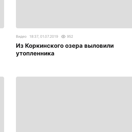
Видео
18:37, 01.07.2019
952
Из Коркинского озера выловили
утопленника