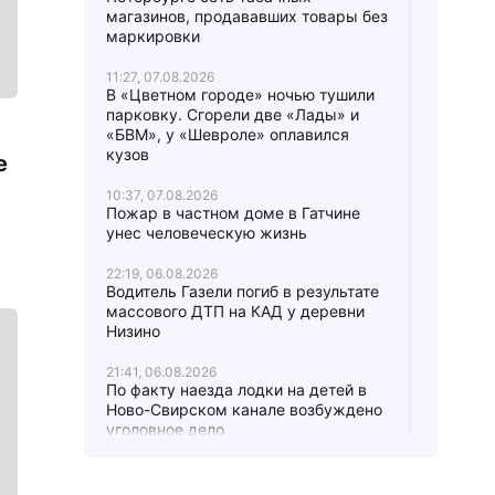
магазинов, продававших товары без
маркировки
11:27, 07.08.2026
В «Цветном городе» ночью тушили
парковку. Сгорели две «Лады» и
«БВМ», у «Шевроле» оплавился
кузов
е
10:37, 07.08.2026
Пожар в частном доме в Гатчине
унес человеческую жизнь
22:19, 06.08.2026
Водитель Газели погиб в результате
массового ДТП на КАД у деревни
Низино
21:41, 06.08.2026
По факту наезда лодки на детей в
Ново-Свирском канале возбуждено
уголовное дело
21:37, 06.08.2026
На трассе «Сортавала» спецслужбы