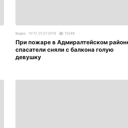
Видео
10:17, 01.07.2019
15248
При пожаре в Адмиралтейском район
спасатели сняли с балкона голую
девушку