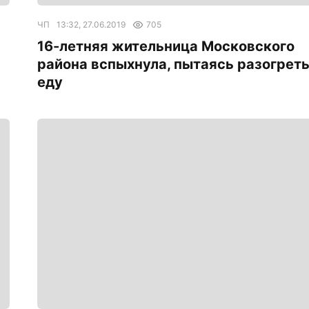
ЧП
13:32, 27.06.2019
705
16-летняя жительница Московского
района вспыхнула, пытаясь разогрет
еду