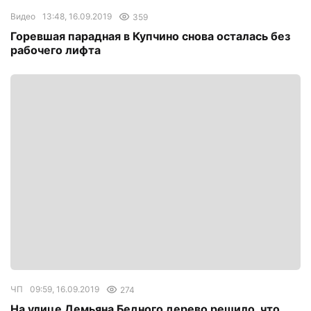
Видео
13:48, 16.09.2019
359
Горевшая парадная в Купчино снова осталась без
рабочего лифта
ЧП
09:59, 16.09.2019
274
На улице Демьяна Бедного дерево решило, что