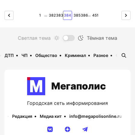
…
…
1
382
383
384
385
386
451
ДТП
ЧП
Общество
Криминал
Разное
Опаснос
Мегаполис
Городская сеть информирования
Редакция
Медиа кит
info@megapolisonline.ru
Пр