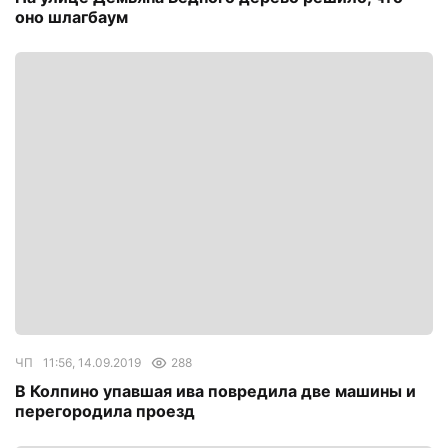
оно шлагбаум
ЧП
11:56, 14.09.2019
288
В Колпино упавшая ива повредила две машины и
перегородила проезд