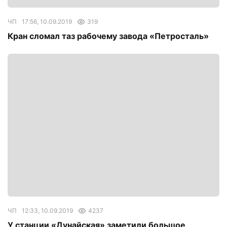
ЧП
17:56, 10.09.2019
319
Кран сломал таз рабочему завода «Петросталь»
ЧП
12:33, 10.09.2019
4237
У станции «Дунайская» заметили большое