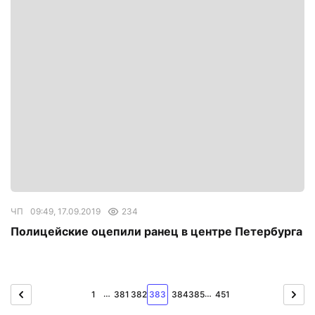
ЧП
09:49, 17.09.2019
234
Полицейские оцепили ранец в центре Петербурга
…
…
1
381
382
383
384
385
451