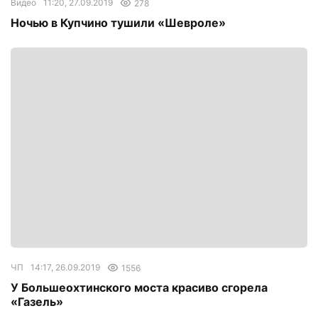
Видео
11:20, 27.09.2019
278
Ночью в Купчино тушили «Шевроле»
ЧП
14:17, 26.09.2019
1556
У Большеохтинского моста красиво сгорела
«Газель»