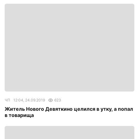
ЧП
12:04, 24.09.2019
623
Житель Нового Девяткино целился в утку, а попал
в товарища