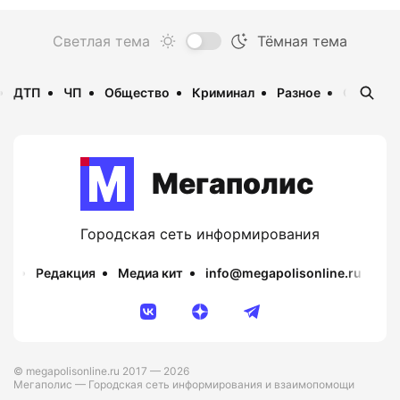
ДТП
ЧП
Общество
Криминал
Разное
Опаснос
Мегаполис
Городская сеть информирования
Редакция
Медиа кит
info@megapolisonline.ru
Пр
© megapolisonline.ru 2017 — 2026
Мегаполис — Городская сеть информирования и взаимопомощи