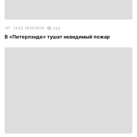
ЧП
14:23, 19.09.2019
333
В «Питерлэнде» тушат невидимый пожар