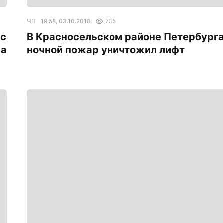
ЧП
19:58, 03.10.2018
735
 с
В Красносельском районе Петербург
ла
ночной пожар уничтожил лифт