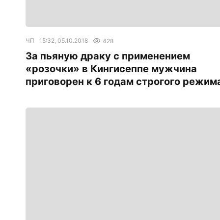
ЧП
15:32, 05.10.2018
428
За пьяную драку с применением
«розочки» в Кингисеппе мужчина
приговорен к 6 годам строгого режим