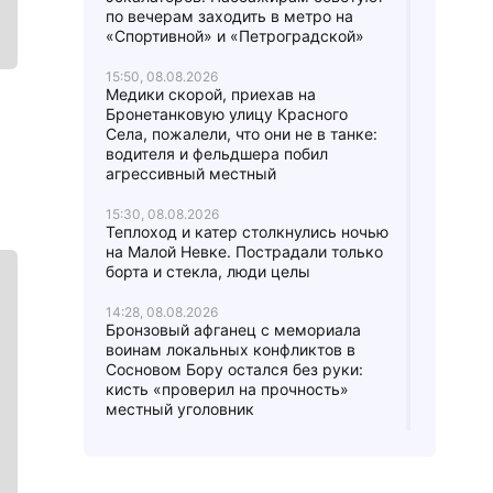
по вечерам заходить в метро на
«Спортивной» и «Петроградской»
15:50, 08.08.2026
Медики скорой, приехав на
Бронетанковую улицу Красного
Села, пожалели, что они не в танке:
водителя и фельдшера побил
агрессивный местный
15:30, 08.08.2026
Теплоход и катер столкнулись ночью
на Малой Невке. Пострадали только
борта и стекла, люди целы
14:28, 08.08.2026
Бронзовый афганец с мемориала
воинам локальных конфликтов в
Сосновом Бору остался без руки:
кисть «проверил на прочность»
местный уголовник
12:53, 08.08.2026
Кошачья голова посреди дороги
взбудоражила дачников Мшинской: в