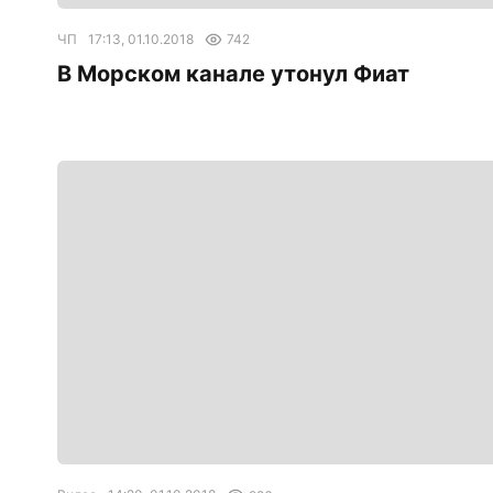
ЧП
17:13, 01.10.2018
742
В Морском канале утонул Фиат