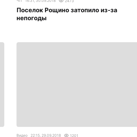
ЧП
16:31, 30.09.2018
2473
Поселок Рощино затопило из-за
непогоды
Видео
22:15, 29.09.2018
1201