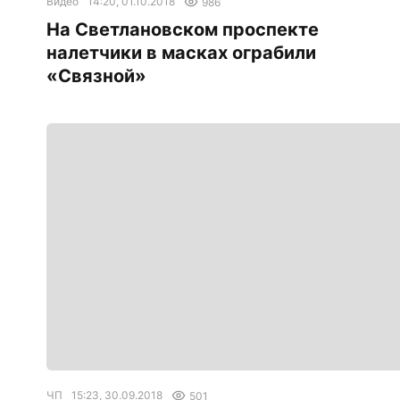
Видео
14:20, 01.10.2018
986
На Светлановском проспекте
налетчики в масках ограбили
«Связной»
ЧП
15:23, 30.09.2018
501