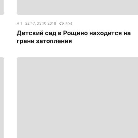
ЧП
22:47, 03.10.2018
504
Детский сад в Рощино находится на
грани затопления