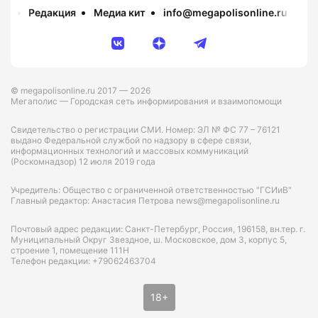
Редакция
Медиа кит
info@megapolisonline.ru
Пр
© megapolisonline.ru 2017 — 2026
Мегаполис — Городская сеть информирования и взаимопомощи
Свидетельство о регистрации СМИ. Номер: ЭЛ № ФС 77 – 76121
выдано Федеральной службой по надзору в сфере связи,
информационных технологий и массовых коммуникаций
(Роскомнадзор) 12 июля 2019 года
Учредитель: Общество с ограниченной ответственностью "ГСИиВ"
Главный редактор: Анастасия Петрова news@megapolisonline.ru
Почтовый адрес редакции: Санкт-Петербург, Россия, 196158, вн.тер. г.
Муниципальный Округ Звездное, ш. Московское, дом 3, корпус 5,
строение 1, помещение 111Н
Телефон редакции: +79062463704
18+