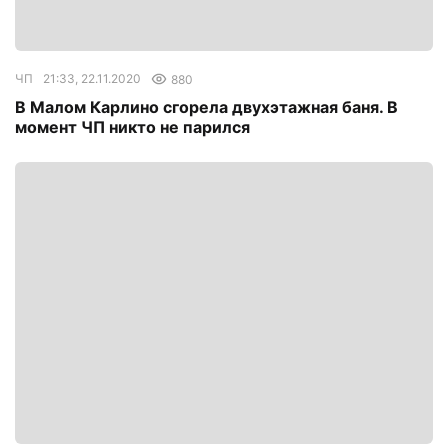
ЧП
21:33, 22.11.2020
880
В Малом Карлино сгорела двухэтажная баня. В
момент ЧП никто не парился