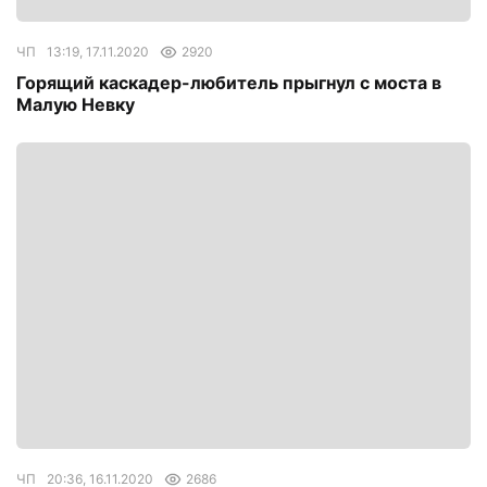
ЧП
13:19, 17.11.2020
2920
Горящий каскадер-любитель прыгнул с моста в
Малую Невку
ЧП
20:36, 16.11.2020
2686