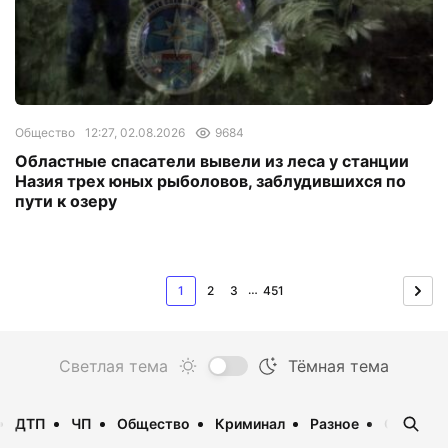
Общество
12:27, 02.08.2026
9684
Областные спасатели вывели из леса у станции
Назия трех юных рыболовов, заблудившихся по
пути к озеру
…
1
2
3
451
ДТП
ЧП
Общество
Криминал
Разное
Опаснос