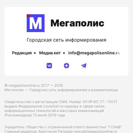
Мегаполис
Городская сеть информирования
Редакция
Медиа кит
info@megapolisonline.ru
Пр
© megapolisonline.ru 2017 — 2026
Мегаполис — Городская сеть информирования и взаимопомощи
Свидетельство о регистрации СМИ. Номер: ЭЛ № ФС 77 – 76121
выдано Федеральной службой по надзору в сфере связи,
информационных технологий и массовых коммуникаций
(Роскомнадзор) 12 июля 2019 года
Учредитель: Общество с ограниченной ответственностью "ГСИиВ"
Главный редактор: Анастасия Петрова news@megapolisonline.ru