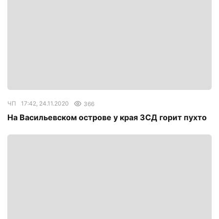
ЧП
17:42, 24.11.2020
366
На Васильевском острове у края ЗСД горит пухто