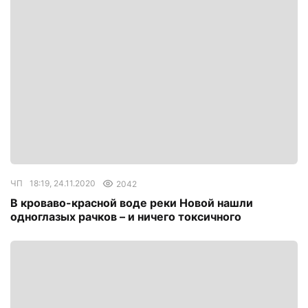
ЧП
18:19, 24.11.2020
2042
В кроваво-красной воде реки Новой нашли
одноглазых рачков – и ничего токсичного