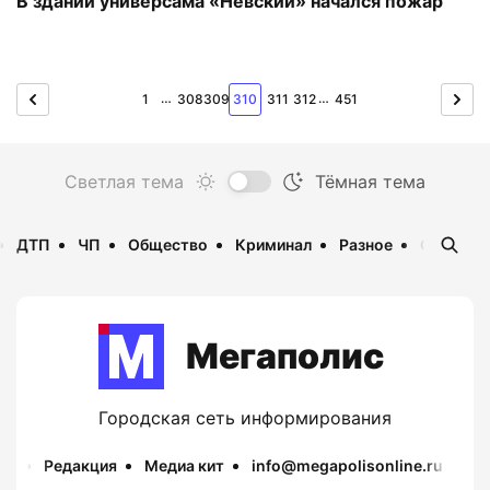
В здании универсама «Невский» начался пожар
…
…
1
308
309
310
311
312
451
ДТП
ЧП
Общество
Криминал
Разное
Опаснос
Мегаполис
Городская сеть информирования
Редакция
Медиа кит
info@megapolisonline.ru
Пр