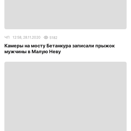
ЧП
12:58, 28.11.2020
5182
Камеры на мосту Бетанкура записали прыжок
мужчины в Малую Неву