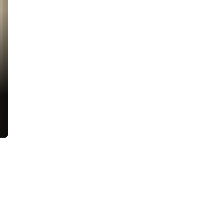
граммах зелья, но работал по-
крупному — дома у него нашли уже
полкило мефедрона
12:00, 05.08.2026
В Вырице тушили серьезный пожар
в производственном предприятии
18:43, 04.08.2026
Сбивший насмерть велосипедиста на
Лиговском проспекте водитель
посидит пока под домашним
арестом
18:20, 04.08.2026
В Приморском районе пламя
вырвалось из окна жилой
многоэтажки
18:11, 04.08.2026
Желающие сочетаться браком в
красивую дату 27.07.2027 могут
начинать подавать заявления
16:19, 04.08.2026
Росгвардейцы нашли иномарку,