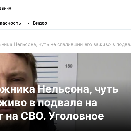
вания
пасность
Видео
ника Нельсона, чуть не спаливший его заживо в подвал
жника Нельсона, чуть
живо в подвале на
 на СВО. Уголовное