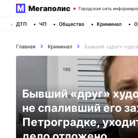
Мегаполис
Городская сеть информиро
ДТП
ЧП
Общество
Криминал
О
Главная
Криминал
Бывший «друг» худож
Бывший «друг» худо
не спаливший его за
Петроградке, уходит
дело отложено