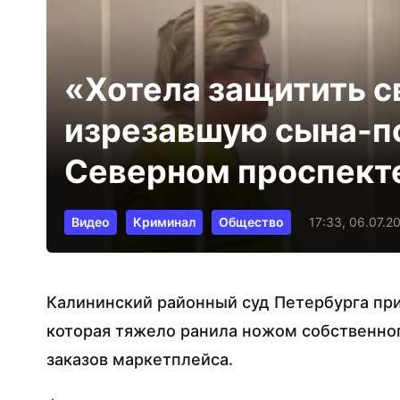
«Хотела защитить с
изрезавшую сына-по
Северном проспекте
Видео
Криминал
Общество
17:33, 06.07.2
Калининский районный суд Петербурга пр
которая тяжело ранила ножом собственног
заказов маркетплейса.