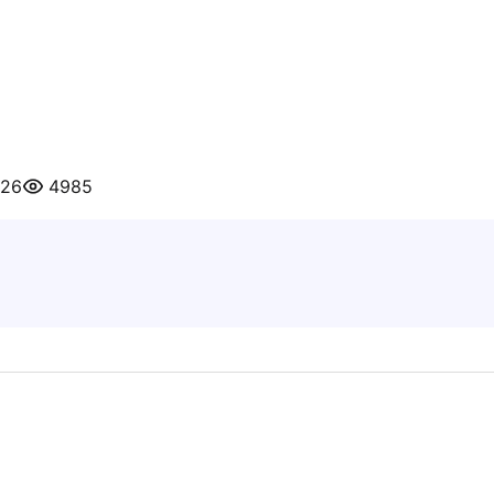
026
4985