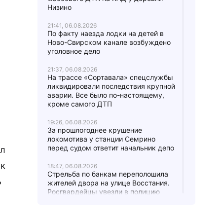
Низино
21:41, 06.08.2026
По факту наезда лодки на детей в
Ново-Свирском канале возбуждено
уголовное дело
21:37, 06.08.2026
На трассе «Сортавала» спецслужбы
ликвидировали последствия крупной
аварии. Все было по-настоящему,
кроме самого ДТП
19:26, 06.08.2026
За прошлогоднее крушение
локомотива у станции Семрино
перед судом ответит начальник депо
ил
 к
18:47, 06.08.2026
Стрельба по банкам переполошила
ь
жителей двора на улице Восстания.
Росгвардейцы увезли в полицию
четверых парней
17:24, 06.08.2026