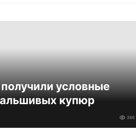
 получили условные
фальшивых купюр
386