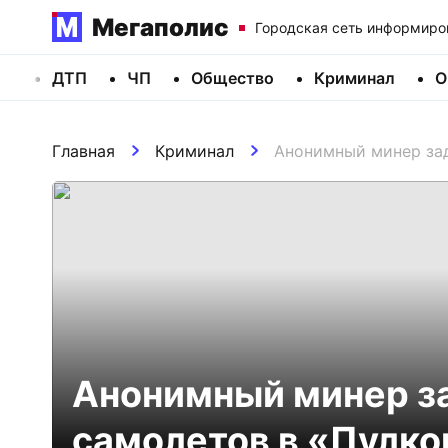
Мегаполис
Городская сеть информиро
ДТП
ЧП
Общество
Криминал
О
Главная
Криминал
Анонимный минер зад
Анонимный минер з
самолетов в «Пулко