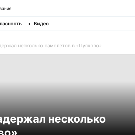
вания
пасность
Видео
ержал несколько самолетов в «Пулково»
адержал несколько
во»