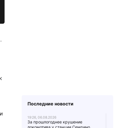
.
к
Последние новости
ии
19:26, 06.08.2026
За прошлогоднее крушение
локомотива у станции Семрино