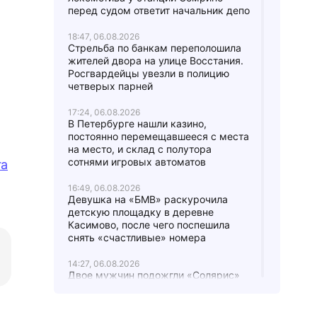
перед судом ответит начальник депо
18:47, 06.08.2026
Стрельба по банкам переполошила
жителей двора на улице Восстания.
Росгвардейцы увезли в полицию
четверых парней
17:24, 06.08.2026
В Петербурге нашли казино,
постоянно перемещавшееся с места
на место, и склад с полутора
сотнями игровых автоматов
га
16:49, 06.08.2026
Девушка на «БМВ» раскурочила
детскую площадку в деревне
Касимово, после чего поспешила
снять «счастливые» номера
14:27, 06.08.2026
Двое мужчин подожгли «Солярис»
во дворе на улице Тельмана и
попались