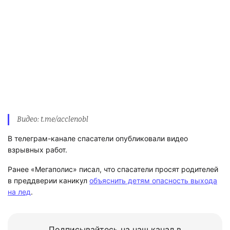
Видео: t.me/acclenobl
В телеграм-канале спасатели опубликовали видео
взрывных работ.
Ранее «Мегаполис» писал, что спасатели просят родителей
в преддверии каникул
объяснить детям опасность выхода
на лед
.
Подписывайтесь на наш канал в
«Яндекс.Дзене», где собираются самые