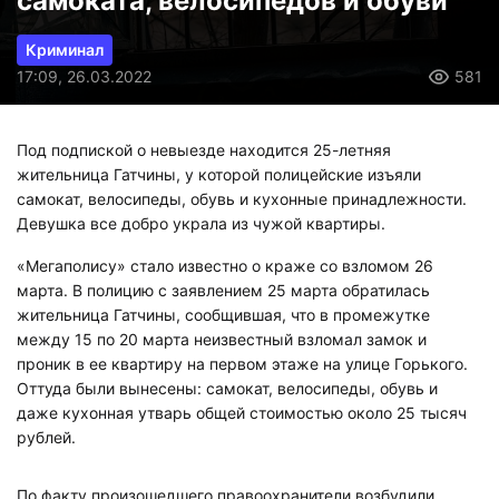
самоката, велосипедов и обуви
Криминал
17:09, 26.03.2022
581
Под подпиской о невыезде находится 25-летняя
жительница Гатчины, у которой полицейские изъяли
самокат, велосипеды, обувь и кухонные принадлежности.
Девушка все добро украла из чужой квартиры.
«Мегаполису» стало известно о краже со взломом 26
марта. В полицию с заявлением 25 марта обратилась
жительница Гатчины, сообщившая, что в промежутке
между 15 по 20 марта неизвестный взломал замок и
проник в ее квартиру на первом этаже на улице Горького.
Оттуда были вынесены: самокат, велосипеды, обувь и
даже кухонная утварь общей стоимостью около 25 тысяч
рублей.
По факту произошедшего правоохранители возбудили